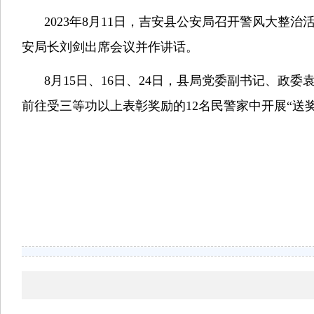
2023年
8
月
11
日，吉安县公安局召开警风大整治
安局长刘剑出席会议并作讲话。
8月
15
日、
16
日、
24
日，县局党委副书记、政委
前往受三等功以上表彰奖励的
12
名民警家中开展“送