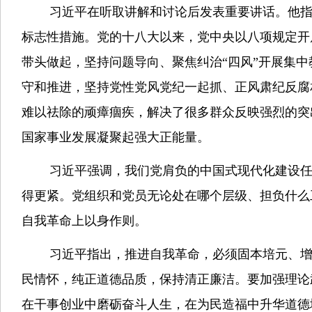
习近平在听取讲解和讨论后发表重要讲话。他
标志性措施。党的十八大以来，党中央以八项规定开
带头做起，坚持问题导向、聚焦纠治
“四风”开展集
守和推进，坚持党性党风党纪一起抓、正风肃纪反腐
难以祛除的顽瘴痼疾，解决了很多群众反映强烈的突
国家事业发展凝聚起强大正能量。
习近平强调，我们党肩负的中国式现代化建设
得更紧。党组织和党员无论处在哪个层级、担负什么
自我革命上以身作则。
习近平指出，推进自我革命，必须固本培元、
民情怀，纯正道德品质，保持清正廉洁。要加强理论
在干事创业中磨砺奋斗人生，在为民造福中升华道德