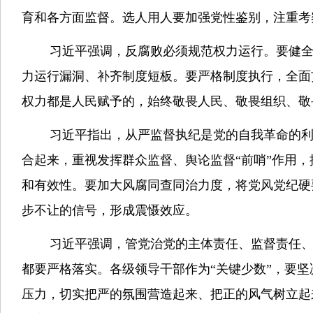
育和各方面监督。选人用人要加强党性鉴别，注重考
习近平强调，反腐败必须规范权力运行。要健
力运行漏洞、补齐制度短板。要严格制度执行，全面
权力都是人民赋予的，始终敬畏人民、敬畏组织、敬
习近平指出，从严监督执纪是党的自我革命的
合起来，重视发挥群众监督、舆论监督
“前哨”作用
和有效性。要加大风腐同查同治力度，将党风党纪硬
步不让的信号，形成震慑效应。
习近平强调，管党治党的主体责任、监督责任
都要严格落实。各级领导干部作为“关键少数”，要
压力，切实把严的氛围营造起来、把正的风气树立起