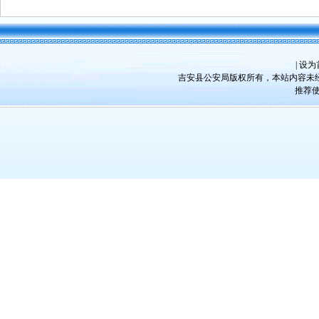
|
设为
吉安县公安局版权所有，本站内容未经许
推荐使用