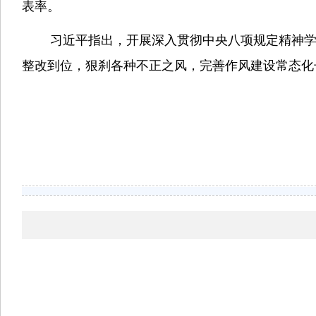
表率。
习近平指出，开展深入贯彻中央八项规定精神
整改到位，狠刹各种不正之风，完善作风建设常态化