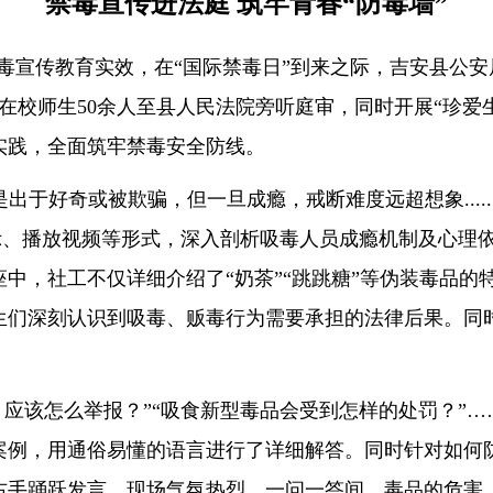
禁毒宣传进法庭
筑牢青春
“防毒墙”
毒宣传教育实效，在
“国际禁毒日”到来之际，吉安县公
校在校师生50余人至县人民法院旁听庭审，同时开展“珍爱
实践，全面筑牢禁毒安全防线。
出于好奇或被欺骗，但一旦成瘾，戒断难度远超想象.....
展示、播放视频等形式，深入剖析吸毒人员成瘾机制及心理
中，社工不仅详细介绍了“奶茶”“跳跳糖”等伪装毒品的
们深刻认识到吸毒、贩毒行为需要承担的法律后果。同时还
，应该怎么举报？”“吸食新型毒品会受到怎样的处罚？”
案例，用通俗易懂的语言进行了详细解答。同时针对如何
右手踊跃发言，现场气氛热烈。一问一答间，毒品的危害