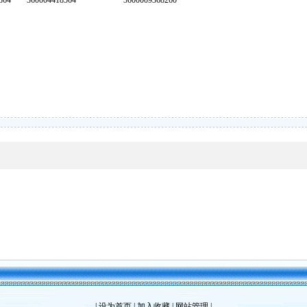
64
360004418564
3600009368260
|
设为首页
|
加入收藏
|
网站管理
|